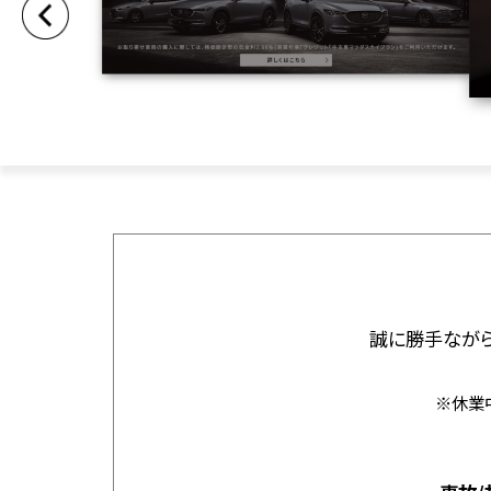
誠に勝手ながら
※休業