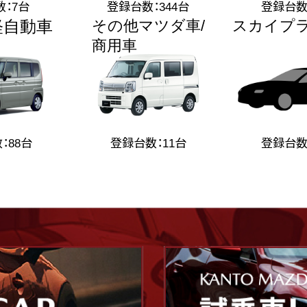
数：
台
登録台数：
台
登録台数
7
344
軽自動車
その他マツダ車/
スカイプ
商用車
：
台
登録台数：
台
登録台数
88
11