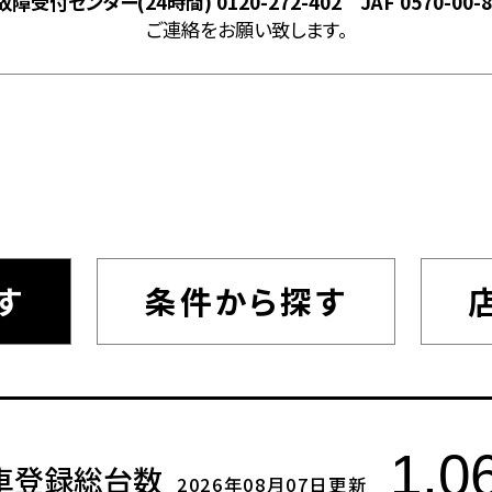
障受付センター(24時間) 0120-272-402 JAF 0570-00-8
ご連絡をお願い致します。
す
条件から探す
1,0
車登録総台数
2026年08月07日更新