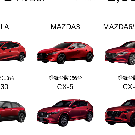
LA
MAZDA3
MAZDA6
：
台
登録台数：
台
登録台
13
56
30
CX-5
CX-