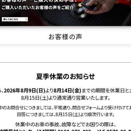
お近くのお店で購入
夏季休業のお知らせ
、
2026年8月9日(日)
より
8月14日(金)
までの期間を休業日と
8月15日(土)より通常通り営業いたします。
中のお問合せにつきましては、平常通り、問合せフォームより受け付けてお
回答につきましては、8月15日(土)より順次行います。
休業中のお車の事故、故障などでお困りの際は、