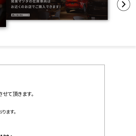
させて頂きます。
ります。